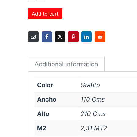
Roller
Black
Add to cart
Out
110x210
cms
Grafito
quantity
Additional information
Color
Grafito
Ancho
110 Cms
Alto
210 Cms
M2
2,31 MT2