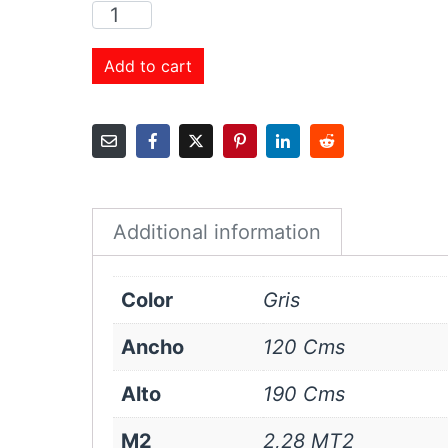
Cortina
Roller
Black
Add to cart
Out
120x190
cms
Gris
quantity
Additional information
Color
Gris
Ancho
120 Cms
Alto
190 Cms
M2
2,28 MT2