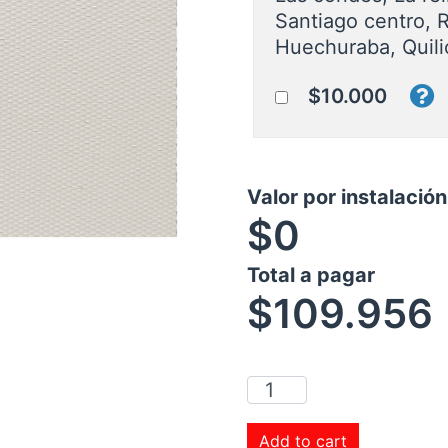
Santiago centro, 
Huechuraba, Quili
$10.000
Valor por instalació
$0
Total a pagar
$
109.956
Add to cart