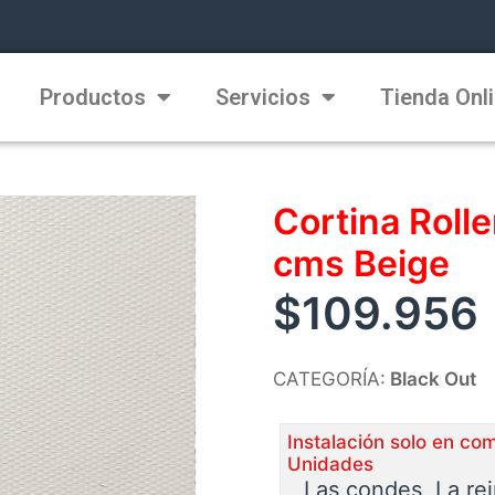
Productos
Servicios
Tienda Onl
Cortina Roll
cms Beige
$
109.956
CATEGORÍA:
Black Out
Instalación solo en co
Unidades
Las condes, La re