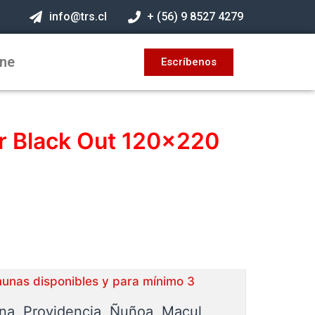
info@trs.cl
+ (56) 9 8527 4279
ine
Escríbenos
er Black Out 120×220
munas disponibles y para mínimo 3
ina, Providencia, Ñuñoa, Macul,