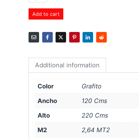
Roller
Black
Add to cart
Out
120x220
cms
Grafito
quantity
Additional information
Color
Grafito
Ancho
120 Cms
Alto
220 Cms
M2
2,64 MT2