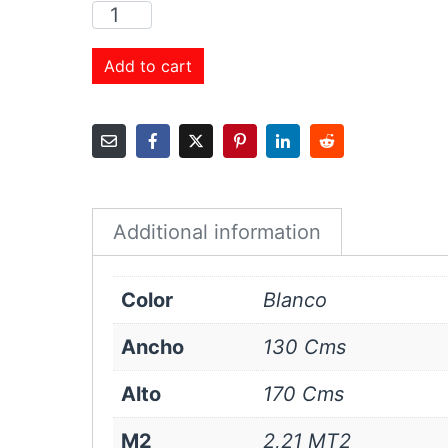
Cortina
Roller
Black
Add to cart
Out
130x170
cms
Blanco
quantity
Additional information
Color
Blanco
Ancho
130 Cms
Alto
170 Cms
M2
2,21 MT2