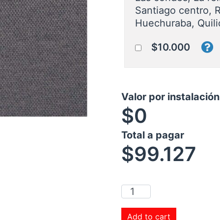
Santiago centro, 
Huechuraba, Quili
$10.000
Valor por instalació
$0
Total a pagar
$
99.127
Add to cart