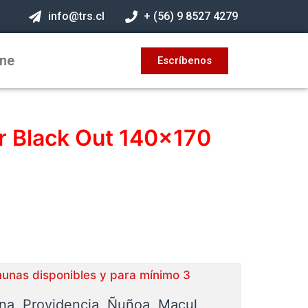
info@trs.cl
+ (56) 9 8527 4279
ine
Escríbenos
er Black Out 140×170
munas disponibles y para mínimo 3
ina, Providencia, Ñuñoa, Macul,