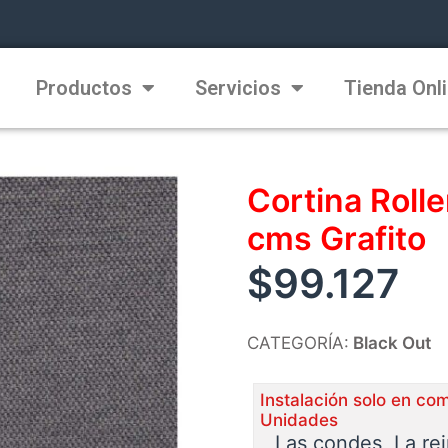
Productos
Servicios
Tienda Onl
Cortina Roll
cms Grafito
$
99.127
CATEGORÍA:
Black Out
Instalación solo en co
Unidades
Las condes, La re