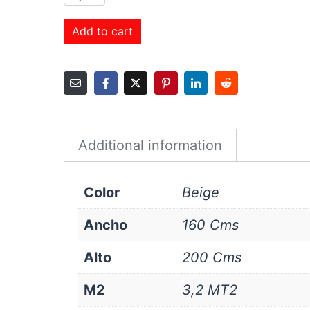
Roller
Black
Add to cart
Out
160x200
cms
Beige
quantity
Additional information
Color
Beige
Ancho
160 Cms
Alto
200 Cms
M2
3,2 MT2