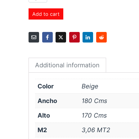
Roller
Black
Add to cart
Out
180x170
cms
Beige
quantity
Additional information
Color
Beige
Ancho
180 Cms
Alto
170 Cms
M2
3,06 MT2