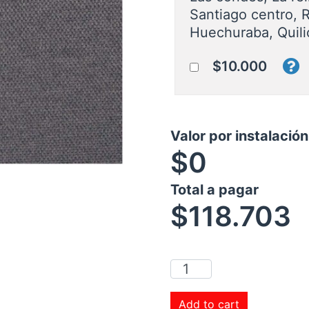
Santiago centro, 
Huechuraba, Quili
$10.000
Valor por instalació
$0
Total a pagar
$
118.703
Add to cart