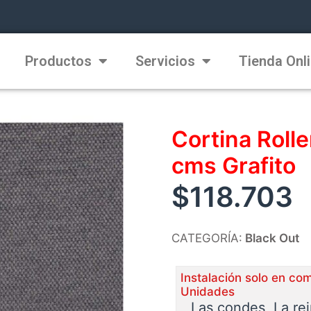
Productos
Servicios
Tienda Onl
Cortina Roll
cms Grafito
$
118.703
CATEGORÍA:
Black Out
Instalación solo en co
Unidades
Las condes, La re