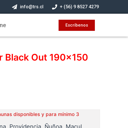
info@trs.cl
+ (56) 9 8527 4279
ine
Escríbenos
er Black Out 190×150
munas disponibles y para mínimo 3
ina, Providencia, Ñuñoa, Macul,