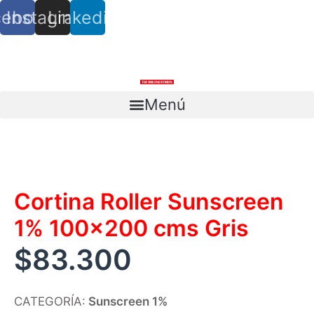
cebook
Instagram
Linkedin
info@trs.cl
+ (56) 9 8527 4279
Menú
Escríbenos
Cortina Roller Sunscreen
1% 100×200 cms Gris
$
83.300
CATEGORÍA:
Sunscreen 1%