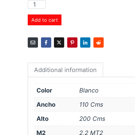
Cortina
Roller
Sunscreen
Add to cart
1%
110x200
cms
Blanco
quantity
Additional information
Color
Blanco
Ancho
110 Cms
Alto
200 Cms
M2
2,2 MT2