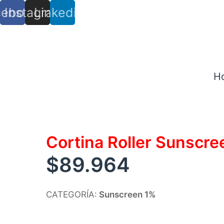
cebook
Instagram
Linkedin
info@trs.cl
+ (56) 9 8527 4279
H
Cortina Roller Sunscr
$
89.964
CATEGORÍA:
Sunscreen 1%