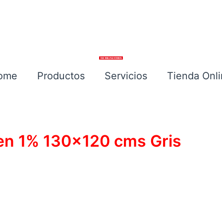
ome
Productos
Servicios
Tienda Onl
Escríbenos
een 1% 130×120 cms Gris