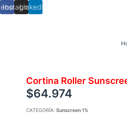
cebook
Instagram
Linkedin
info@trs.cl
+ (56) 9 8527 4279
H
Cortina Roller Sunscr
$
64.974
CATEGORÍA:
Sunscreen 1%