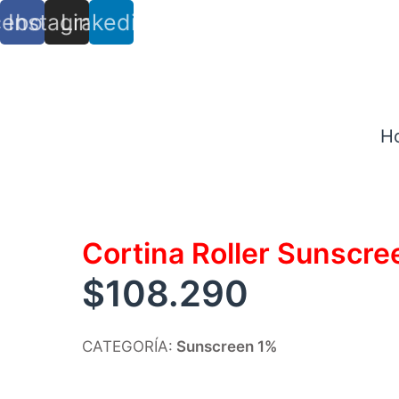
cebook
Instagram
Linkedin
info@trs.cl
+ (56) 9 8527 4279
H
Cortina Roller Sunscr
$
108.290
CATEGORÍA:
Sunscreen 1%