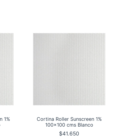
en 1%
Cortina Roller Sunscreen 1%
o
100×100 cms Blanco
$
41.650