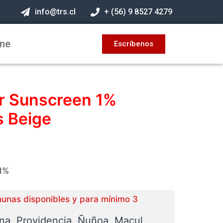
info@trs.cl
+ (56) 9 8527 4279
ine
Escríbenos
er Sunscreen 1%
 Beige
1%
munas disponibles y para mínimo 3
ina, Providencia, Ñuñoa, Macul,