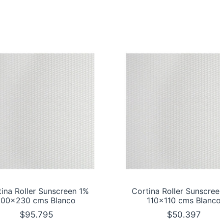
ina Roller Sunscreen 1%
Cortina Roller Sunscre
100×230 cms Blanco
110×110 cms Blanc
$
95.795
$
50.397