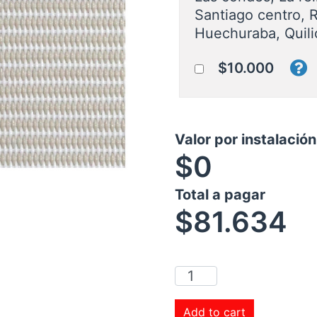
Santiago centro, 
Huechuraba, Quili
$10.000
Valor por instalació
$0
Total a pagar
$
81.634
Add to cart