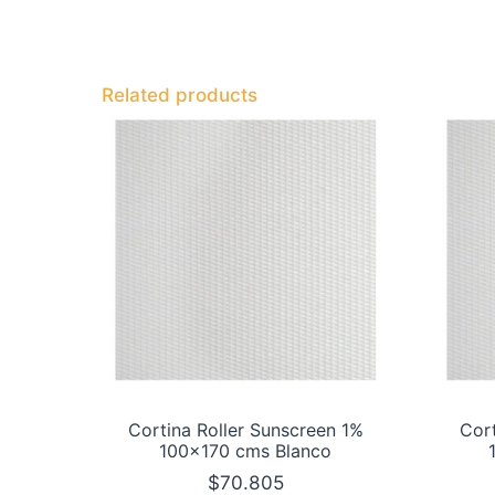
Related products
Cortina Roller Sunscreen 1%
Cort
100×170 cms Blanco
$
70.805