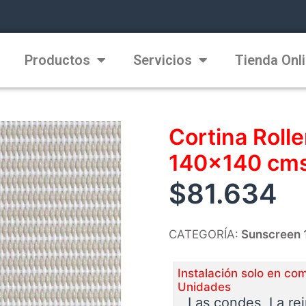
Productos
Servicios
Tienda Onl
Cortina Roll
140×140 cms
$
81.634
CATEGORÍA:
Sunscreen 
Instalación solo en co
Unidades
Las condes, La re