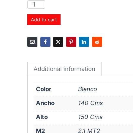
Cortina
Roller
Sunscreen
Add to cart
1%
140x150
cms
Blanco
quantity
Additional information
Color
Blanco
Ancho
140 Cms
Alto
150 Cms
M2
2,1 MT2