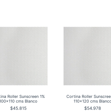
ina Roller Sunscreen 1%
Cortina Roller Sunscre
100×110 cms Blanco
110×120 cms Blanc
$
45.815
$
54.978