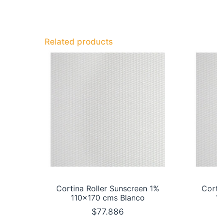
Related products
Cortina Roller Sunscreen 1%
Cort
110×170 cms Blanco
$
77.886