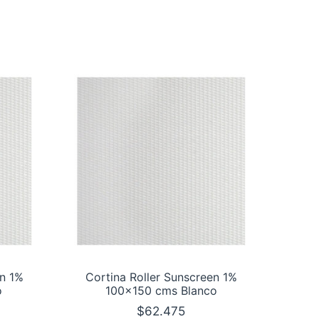
en 1%
Cortina Roller Sunscreen 1%
o
100×150 cms Blanco
$
62.475