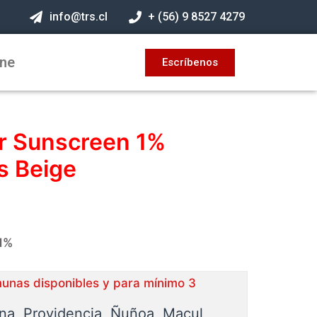
info@trs.cl
+ (56) 9 8527 4279
ine
Escríbenos
er Sunscreen 1%
 Beige
1%
munas disponibles y para mínimo 3
ina, Providencia, Ñuñoa, Macul,