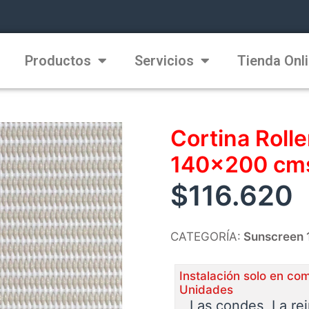
Productos
Servicios
Tienda Onl
Cortina Roll
140×200 cms
$
116.620
CATEGORÍA:
Sunscreen 
Instalación solo en co
Unidades
Las condes, La re