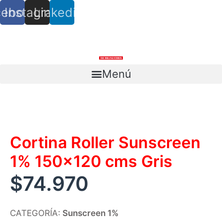
cebook
Instagram
Linkedin
info@trs.cl
+ (56) 9 8527 4279
Menú
Escríbenos
Cortina Roller Sunscreen
1% 150×120 cms Gris
$
74.970
CATEGORÍA:
Sunscreen 1%