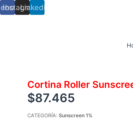
cebook
Instagram
Linkedin
info@trs.cl
+ (56) 9 8527 4279
H
Cortina Roller Sunscr
$
87.465
CATEGORÍA:
Sunscreen 1%