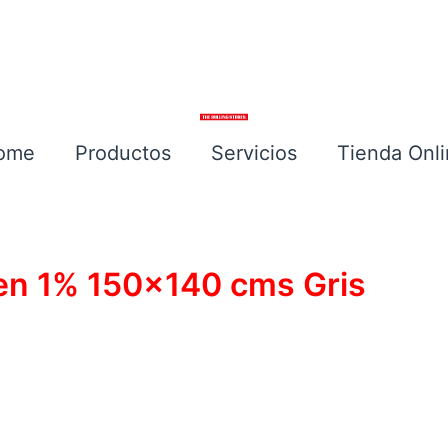
ome
Productos
Servicios
Tienda Onl
Escríbenos
een 1% 150×140 cms Gris