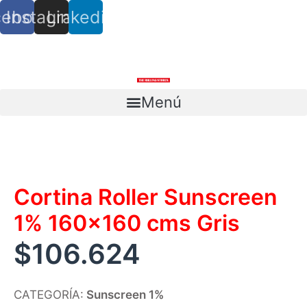
cebook
Instagram
Linkedin
info@trs.cl
+ (56) 9 8527 4279
Menú
Escríbenos
Cortina Roller Sunscreen
1% 160×160 cms Gris
$
106.624
CATEGORÍA:
Sunscreen 1%