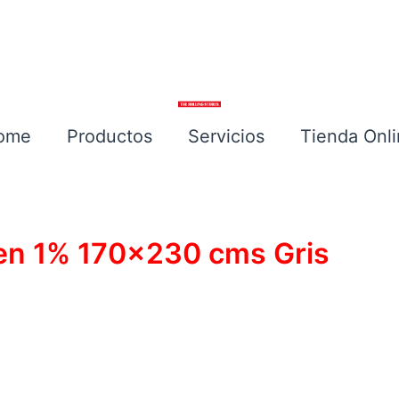
ome
Productos
Servicios
Tienda Onl
Escríbenos
een 1% 170×230 cms Gris