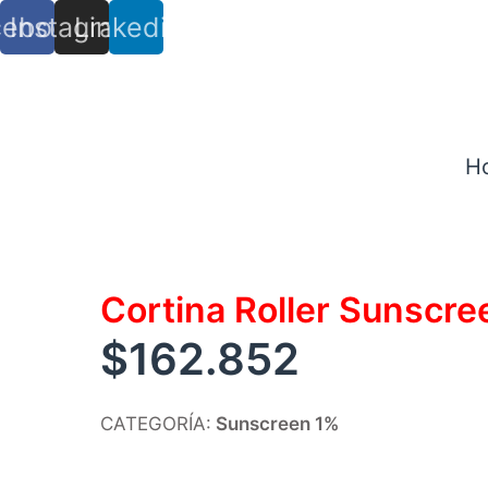
cebook
Instagram
Linkedin
info@trs.cl
+ (56) 9 8527 4279
H
Cortina Roller Sunscr
$
162.852
CATEGORÍA:
Sunscreen 1%