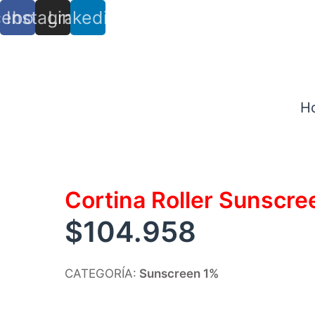
cebook
Instagram
Linkedin
info@trs.cl
+ (56) 9 8527 4279
H
Cortina Roller Sunscr
$
104.958
CATEGORÍA:
Sunscreen 1%