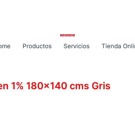
ome
Productos
Servicios
Tienda Onl
Escríbenos
een 1% 180×140 cms Gris