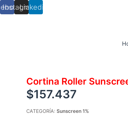
cebook
Instagram
Linkedin
info@trs.cl
+ (56) 9 8527 4279
H
Cortina Roller Sunscr
$
157.437
CATEGORÍA:
Sunscreen 1%