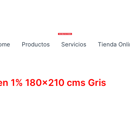
ome
Productos
Servicios
Tienda Onl
Escríbenos
een 1% 180×210 cms Gris