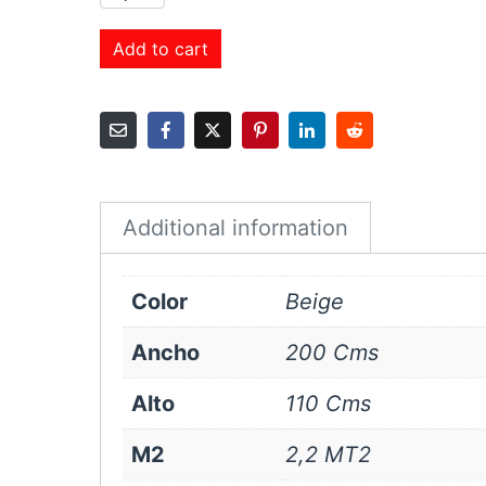
Roller
Sunscreen
Add to cart
1%
200x110
cms
Beige
quantity
Additional information
Color
Beige
Ancho
200 Cms
Alto
110 Cms
M2
2,2 MT2