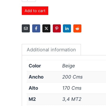
Roller
Sunscreen
Add to cart
1%
200x170
cms
Beige
quantity
Additional information
Color
Beige
Ancho
200 Cms
Alto
170 Cms
M2
3,4 MT2