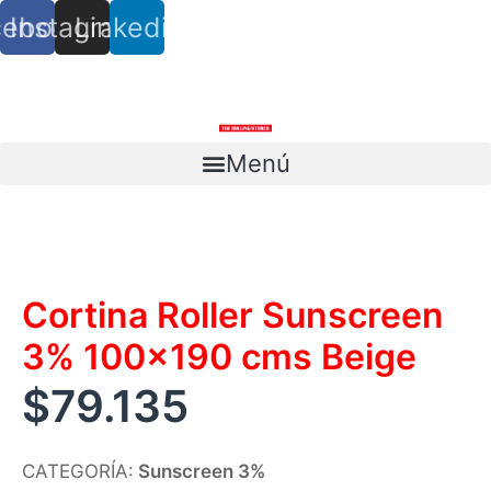
cebook
Instagram
Linkedin
info@trs.cl
+ (56) 9 8527 4279
Menú
Escríbenos
Cortina Roller Sunscreen
3% 100×190 cms Beige
$
79.135
CATEGORÍA:
Sunscreen 3%