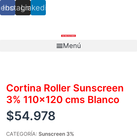
cebook
Instagram
Linkedin
info@trs.cl
+ (56) 9 8527 4279
Menú
Escríbenos
Cortina Roller Sunscreen
3% 110×120 cms Blanco
$
54.978
CATEGORÍA:
Sunscreen 3%