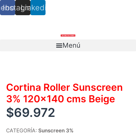
cebook
Instagram
Linkedin
info@trs.cl
+ (56) 9 8527 4279
Menú
Escríbenos
Cortina Roller Sunscreen
3% 120×140 cms Beige
$
69.972
CATEGORÍA:
Sunscreen 3%