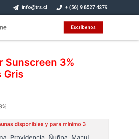
info@trs.cl
+ (56) 9 8527 4279
ine
Escríbenos
er Sunscreen 3%
 Gris
 3%
munas disponibles y para mínimo 3
ina, Providencia, Ñuñoa, Macul,