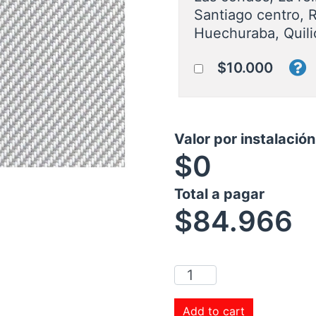
Santiago centro, 
Huechuraba, Quili
$10.000
Valor por instalació
$0
Total a pagar
$
84.966
Add to cart