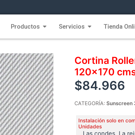
Productos
Servicios
Tienda Onl
Cortina Roll
120×170 cms
$
84.966
CATEGORÍA:
Sunscreen
Instalación solo en co
Unidades
Las condes, La re