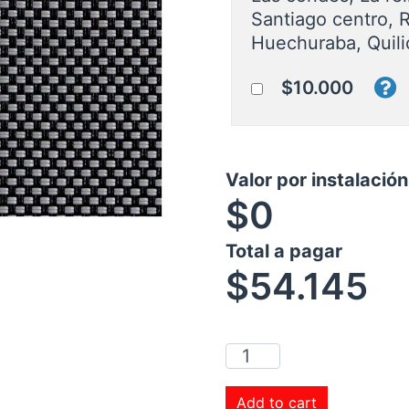
Santiago centro, 
Huechuraba, Quili
$10.000
Valor por instalació
$0
Total a pagar
$
54.145
Add to cart