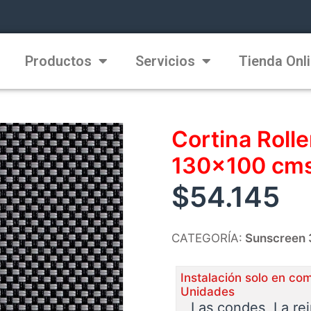
Productos
Servicios
Tienda Onl
Cortina Roll
130×100 cms
$
54.145
CATEGORÍA:
Sunscreen
Instalación solo en co
Unidades
Las condes, La re