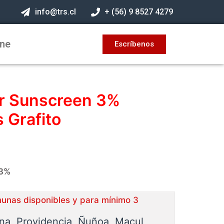
info@trs.cl
+ (56) 9 8527 4279
ine
Escríbenos
er Sunscreen 3%
 Grafito
 3%
munas disponibles y para mínimo 3
ina, Providencia, Ñuñoa, Macul,