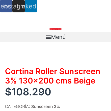
cebook
Instagram
Linkedin
info@trs.cl
+ (56) 9 8527 4279
Menú
Escríbenos
Cortina Roller Sunscreen
3% 130×200 cms Beige
$
108.290
CATEGORÍA:
Sunscreen 3%