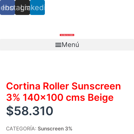
cebook
Instagram
Linkedin
info@trs.cl
+ (56) 9 8527 4279
Menú
Escríbenos
Cortina Roller Sunscreen
3% 140×100 cms Beige
$
58.310
CATEGORÍA:
Sunscreen 3%