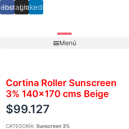
cebook
Instagram
Linkedin
info@trs.cl
+ (56) 9 8527 4279
Menú
Escríbenos
Cortina Roller Sunscreen
3% 140×170 cms Beige
$
99.127
CATEGORÍA:
Sunscreen 3%