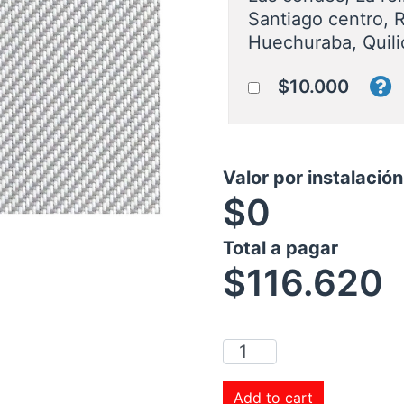
Santiago centro, 
Huechuraba, Quili
$10.000
Valor por instalació
$0
Total a pagar
$
116.620
Add to cart