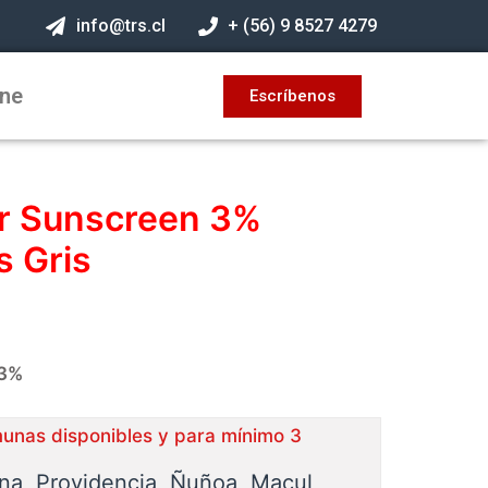
info@trs.cl
+ (56) 9 8527 4279
ine
Escríbenos
er Sunscreen 3%
 Gris
 3%
munas disponibles y para mínimo 3
ina, Providencia, Ñuñoa, Macul,