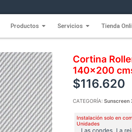
Productos
Servicios
Tienda Onl
Cortina Roll
140×200 cms
$
116.620
CATEGORÍA:
Sunscreen
Instalación solo en co
Unidades
Las condes, La re