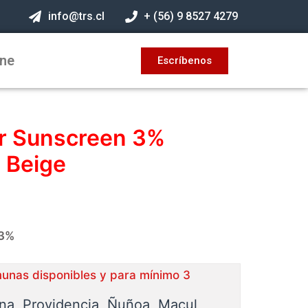
info@trs.cl
+ (56) 9 8527 4279
ine
Escríbenos
er Sunscreen 3%
 Beige
 3%
munas disponibles y para mínimo 3
ina, Providencia, Ñuñoa, Macul,