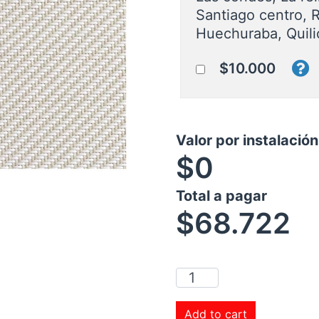
Santiago centro, 
Huechuraba, Quili
$10.000
Valor por instalació
$0
Total a pagar
$
68.722
Add to cart