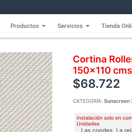
Productos
Servicios
Tienda Onl
Cortina Roll
150×110 cms
$
68.722
CATEGORÍA:
Sunscreen
Instalación solo en co
Unidades
Las condes, La re