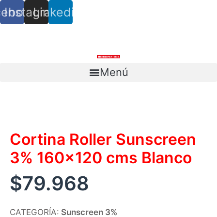
cebook
Instagram
Linkedin
info@trs.cl
+ (56) 9 8527 4279
Menú
Escríbenos
Cortina Roller Sunscreen
3% 160×120 cms Blanco
$
79.968
CATEGORÍA:
Sunscreen 3%