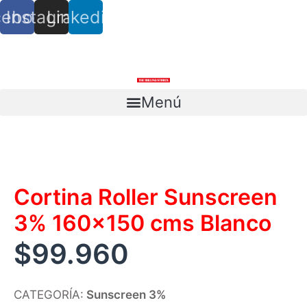
cebook
Instagram
Linkedin
info@trs.cl
+ (56) 9 8527 4279
Menú
Escríbenos
Cortina Roller Sunscreen
3% 160×150 cms Blanco
$
99.960
CATEGORÍA:
Sunscreen 3%