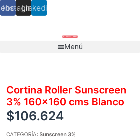
cebook
Instagram
Linkedin
info@trs.cl
+ (56) 9 8527 4279
Menú
Escríbenos
Cortina Roller Sunscreen
3% 160×160 cms Blanco
$
106.624
CATEGORÍA:
Sunscreen 3%