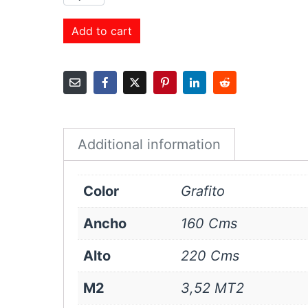
Roller
Sunscreen
Add to cart
3%
160x220
cms
Grafito
quantity
Additional information
Color
Grafito
Ancho
160 Cms
Alto
220 Cms
M2
3,52 MT2