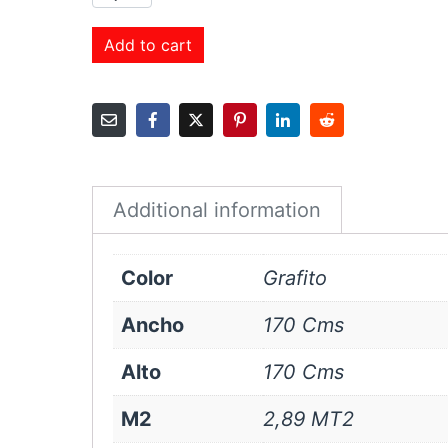
Roller
Sunscreen
Add to cart
3%
170x170
cms
Grafito
quantity
Additional information
Color
Grafito
Ancho
170 Cms
Alto
170 Cms
M2
2,89 MT2