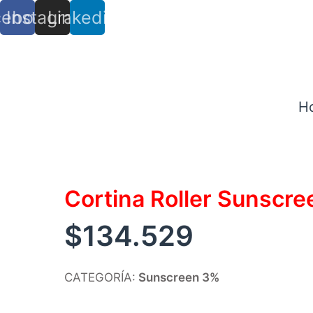
cebook
Instagram
Linkedin
info@trs.cl
+ (56) 9 8527 4279
H
Escríbenos
Cortina Roller Sunscr
$
134.529
CATEGORÍA:
Sunscreen 3%