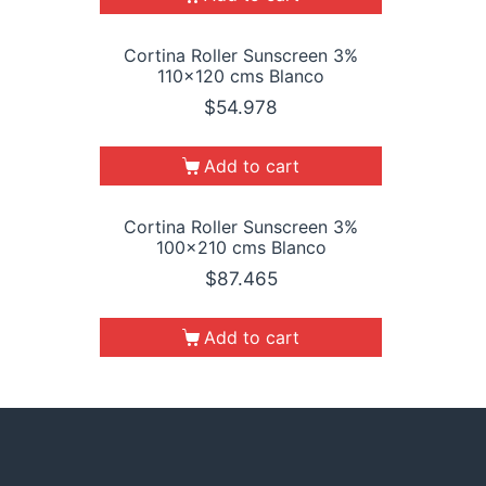
Cortina Roller Sunscreen 3%
110×120 cms Blanco
$
54.978
Add to cart
Cortina Roller Sunscreen 3%
100×210 cms Blanco
$
87.465
Add to cart