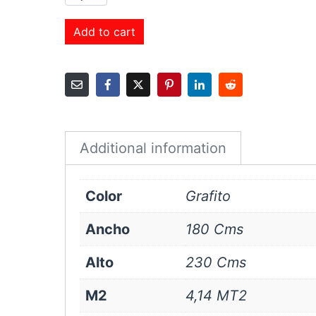
Roller
Sunscreen
Add to cart
3%
180x230
cms
Grafito
quantity
Additional information
Color
Grafito
Ancho
180 Cms
Alto
230 Cms
M2
4,14 MT2