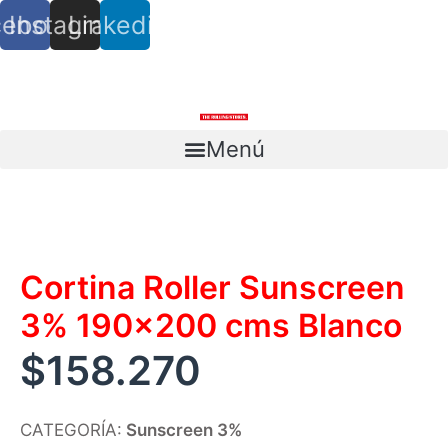
cebook
Instagram
Linkedin
info@trs.cl
+ (56) 9 8527 4279
Menú
Escríbenos
Cortina Roller Sunscreen
3% 190×200 cms Blanco
$
158.270
CATEGORÍA:
Sunscreen 3%