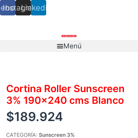
cebook
Instagram
Linkedin
info@trs.cl
+ (56) 9 8527 4279
Menú
Escríbenos
Cortina Roller Sunscreen
3% 190×240 cms Blanco
$
189.924
CATEGORÍA:
Sunscreen 3%