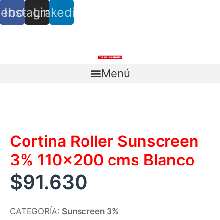
cebook
Instagram
Linkedin
info@trs.cl
+ (56) 9 8527 4279
Menú
Escríbenos
Cortina Roller Sunscreen
3% 110×200 cms Blanco
$
91.630
CATEGORÍA:
Sunscreen 3%