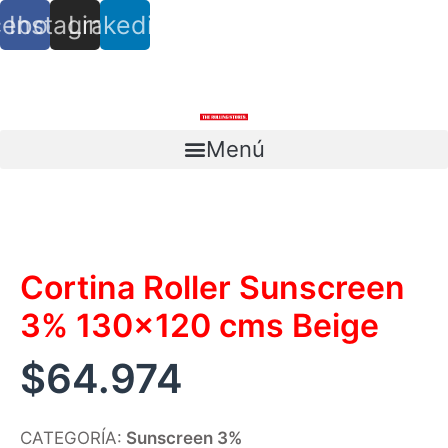
cebook
Instagram
Linkedin
info@trs.cl
+ (56) 9 8527 4279
Menú
Escríbenos
Cortina Roller Sunscreen
3% 130×120 cms Beige
$
64.974
CATEGORÍA:
Sunscreen 3%