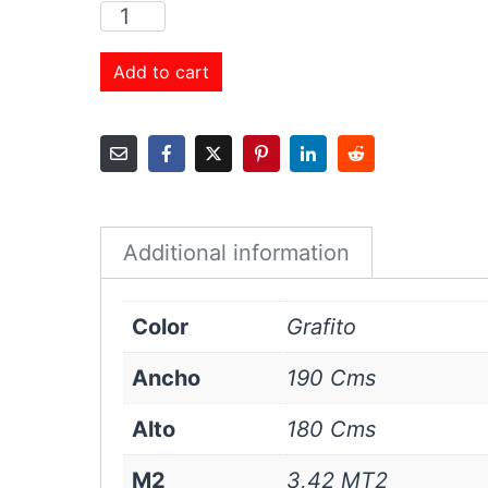
Cortina
Roller
Sunscreen
Add to cart
3%
190x180
cms
Grafito
quantity
Additional information
Color
Grafito
Ancho
190 Cms
Alto
180 Cms
M2
3,42 MT2