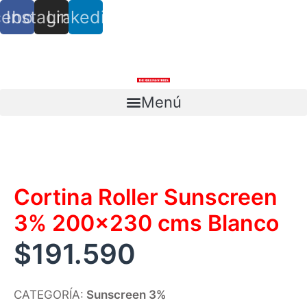
cebook
Instagram
Linkedin
info@trs.cl
+ (56) 9 8527 4279
Menú
Escríbenos
Cortina Roller Sunscreen
3% 200×230 cms Blanco
$
191.590
CATEGORÍA:
Sunscreen 3%